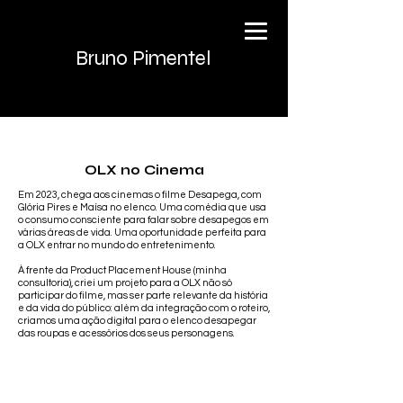
Bruno Pimentel
OLX no Cinema
Em 2023, chega aos cinemas o filme Desapega, com
Glória Pires e Maísa no elenco. Uma comédia que usa
o consumo consciente para falar sobre desapegos em
várias áreas de vida. Uma oportunidade perfeita para
a OLX entrar no mundo do entretenimento.
À frente da Product Placement House (minha
consultoria), criei um projeto para a OLX não só
participar do filme, mas ser parte relevante da história
e da vida do público: além da integração com o roteiro,
criamos uma ação digital para o elenco desapegar
das roupas e acessórios dos seus personagens.